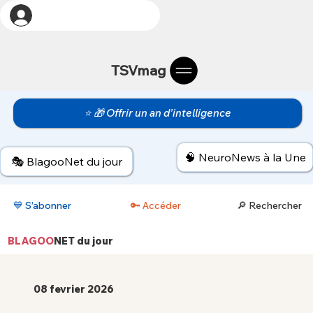
TSVmag
⭐ 🎁 Offrir un an d’intelligence
🧠 NeuroNews à la Une
🎭 BlagooNet du jour
💙 S’abonner
🔑 Accéder
🔎 Rechercher
BLAGOO
NET
du jour
08 fevrier 2026