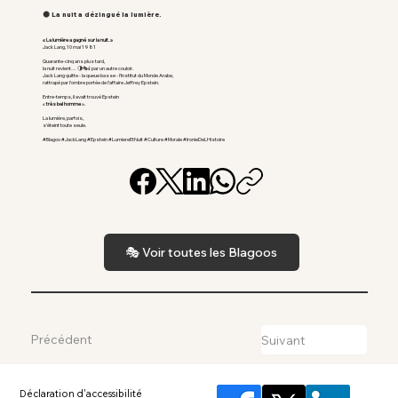
🌑 La nuit a dézingué la lumière.
« La lumière a gagné sur la nuit. »
Jack Lang, 10 mai 1981
Quarante-cinq ans plus tard,
la nuit revient… 🌗🎭🕯️ par un autre couloir.
Jack Lang quitte - la queue basse - l’Institut du Monde Arabe,
rattrapé par l’ombre portée de l’affaire Jeffrey Epstein.
Entre-temps, il avait trouvé Epstein
«
très bel homme
».
La lumière, parfois,
s’éteint toute seule.
#Blagoo #JackLang #Epstein #LumiereEtNuit #Culture #Morale #IronieDeLHistoire
🎭 Voir toutes les Blagoos
Précédent
Suivant
Déclaration d'accessibilité