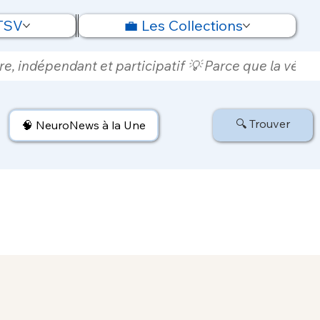
 TSV
💼 Les Collections
e, indépendant et participatif 💡 Parce que la vérité
🔍 Trouver
🧠 NeuroNews à la Une