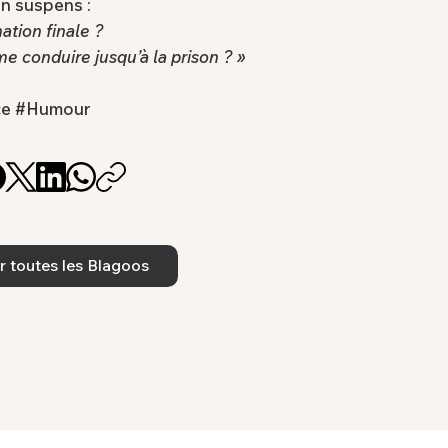
en suspens :
nation finale ?
 conduire jusqu’à la prison ? »
nce #Humour
r toutes les Blagoos