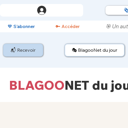

🎯 Un aut
💙 S’abonner
🔑 Accéder
📬 Recevoir
🎭 BlagooNet du jour
BLAGOO
NET
du jo