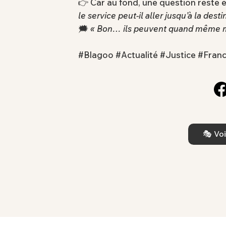
👉 Car au fond, une question reste 
le service peut-il aller jusqu’à la desti
🗯️
« Bon… ils peuvent quand même me
#Blagoo #Actualité #Justice #Fra
🎭 Voi