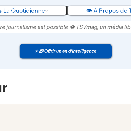
️ La Quotidienne
👁️ A Propos de
re journalisme est possible 👁️ TSVmag, un média libr
⭐ 🎁 Offrir un an d’intelligence
ur