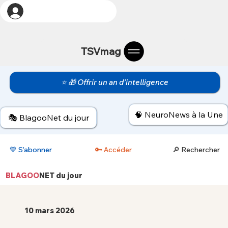
TSVmag
⭐ 🎁 Offrir un an d’intelligence
🧠 NeuroNews à la Une
🎭 BlagooNet du jour
💙 S’abonner
🔑 Accéder
🔎 Rechercher
BLAGOO
NET
du jour
10 mars 2026