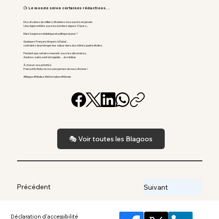
📺 Le monde selon certaines rédactions...
Des dizaines de milliers d’Iraniens massacrés en janvier.
Une région entière sous les bombes depuis 10 jours...
Mais l’urgence médiatique et politique du jour ?
Quelques Français bloqués à Dubaï…
contraints de prolonger leur séjour dans des hôtels quatre étoiles.
Pendant que certains meurent sous les décombres,
d’autres subissent la tragédie… du minibar.
À chacun ses priorités.
France Info Bobo ne cessera jamais de nous étonner !
#Blagoo #Medias #Information #Monde
🎭 Voir toutes les Blagoos
Précédent
Suivant
Déclaration d'accessibilité