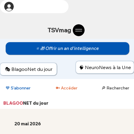
TSVmag
⭐ 🎁 Offrir un an d’intelligence
🧠 NeuroNews à la Une
🎭 BlagooNet du jour
💙 S’abonner
🔑 Accéder
🔎 Rechercher
BLAGOO
NET
du jour
20 mai 2026