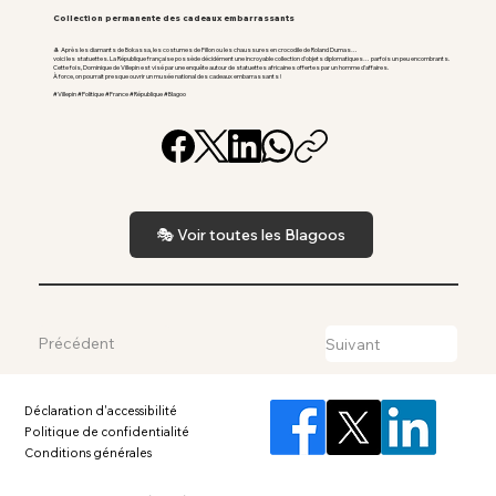
Collection permanente des cadeaux embarrassants
🎩 Après les diamants de Bokassa, les costumes de Fillon ou les chaussures en crocodile de Roland Dumas…
voici les statuettes. La République française possède décidément une incroyable collection d’objets diplomatiques… parfois un peu encombrants.
Cette fois, Dominique de Villepin est visé par une enquête autour de statuettes africaines offertes par un homme d’affaires.
À force, on pourrait presque ouvrir un musée national des cadeaux embarrassants !
#Villepin #Politique #France #République #Blagoo
🎭 Voir toutes les Blagoos
Précédent
Suivant
Déclaration d'accessibilité
Politique de confidentialité
Conditions générales