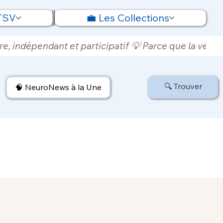
 TSV
💼 Les Collections
e, indépendant et participatif 💡 Parce que la vérité
🔍 Trouver
🧠 NeuroNews à la Une