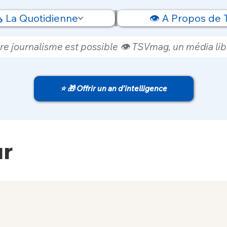
️ La Quotidienne
👁️ A Propos de
re journalisme est possible 👁️ TSVmag, un média libr
⭐ 🎁 Offrir un an d’intelligence
ur