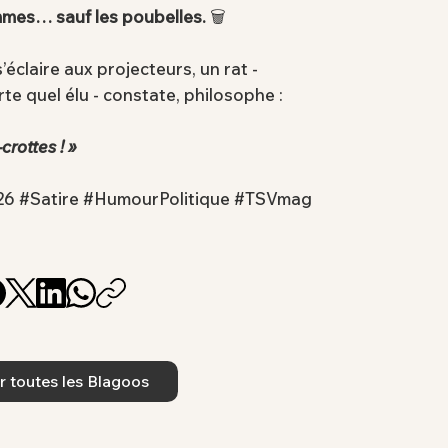
mmes… sauf les poubelles.
🗑
éclaire aux projecteurs, un rat -
te quel élu - constate, philosophe :
crottes ! »
26 #Satire #HumourPolitique #TSVmag
r toutes les Blagoos