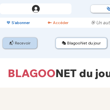

🎯 Un aut
💙 S’abonner
🔑 Accéder
📬 Recevoir
🎭 BlagooNet du jour
BLAGOO
NET
du jo