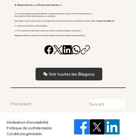
🎤 Bienvenue à « L’École des fonds » !
Ce soir, notre petit Emmanuel vient défendre sa copie devant le jury : Moody’s, Fitch et Standard & Poor’s.
Au programme : déficit, dette et promesses recyclées.
Mais malgré son joli sourire et son
“on a tout bien fait”
, les notes tombent et les taux d’intérêt montent :
A-
,
B+
,
C’est pas Versailles ici !
📉
Le Mozart de la finance a raté sa partition.
👉 À force de faire le malin, le petit surdoué aura coûté "un pognon de dingue" aux Français.
#BlagooNet #Moody’s #Fitch #France #Dette #NoteSouveraine #SatireÉconomique #Macron
🎭 Voir toutes les Blagoos
Précédent
Suivant
Déclaration d'accessibilité
Politique de confidentialité
Conditions générales