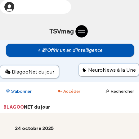
TSVmag
⭐ 🎁 Offrir un an d’intelligence
🧠 NeuroNews à la Une
🎭 BlagooNet du jour
💙 S’abonner
🔑 Accéder
🔎 Rechercher
BLAGOO
NET
du jour
24 octobre 2025