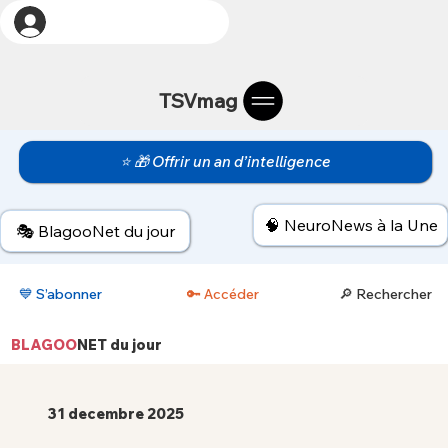
TSVmag
⭐ 🎁 Offrir un an d’intelligence
🧠 NeuroNews à la Une
🎭 BlagooNet du jour
💙 S’abonner
🔑 Accéder
🔎 Rechercher
BLAGOO
NET
du jour
31 decembre 2025