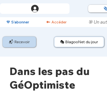

🎯 Un aut
💙 S’abonner
🔑 Accéder
📬 Recevoir
🎭 BlagooNet du jour
Dans les pas du
GéOptimiste