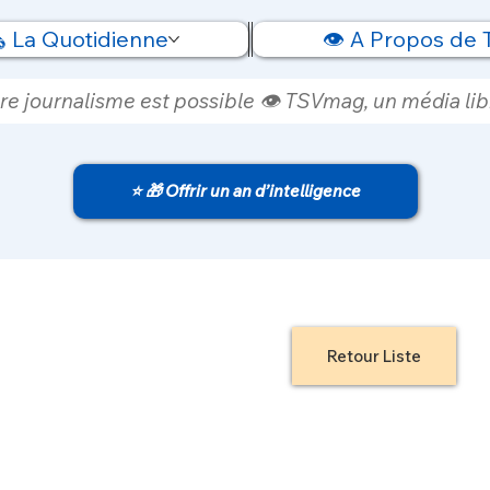
️ La Quotidienne
👁️ A Propos de
re journalisme est possible 👁️ TSVmag, un média libr
⭐ 🎁 Offrir un an d’intelligence
Retour Liste