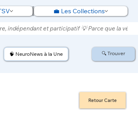
 TSV
💼 Les Collections
e, indépendant et participatif 💡 Parce que la vérité
🔍 Trouver
🧠 NeuroNews à la Une
Retour Carte