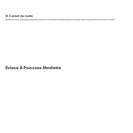
📘 Carnet de route
Moufette est sans doute la plus grande écluse à poissons de l'île de Ré. Toute pêche à pied est interdite. Venez ici pour admirer le travail de nos anciens.
Écluse À Poissons Moufette