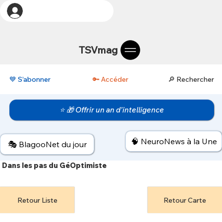
TSVmag
💙 S’abonner
🔑 Accéder
🔎 Rechercher
⭐ 🎁 Offrir un an d’intelligence
🧠 NeuroNews à la Une
🎭 BlagooNet du jour
Dans les pas du GéOptimiste
Retour Liste
Retour Carte