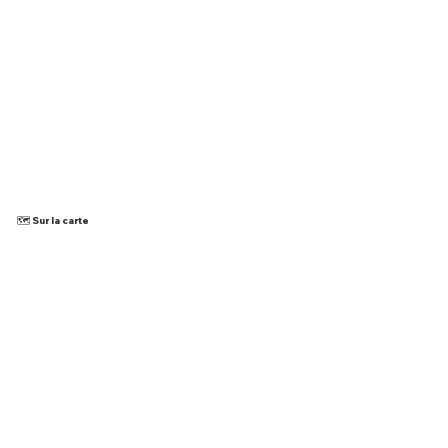
🗺️ Sur la carte