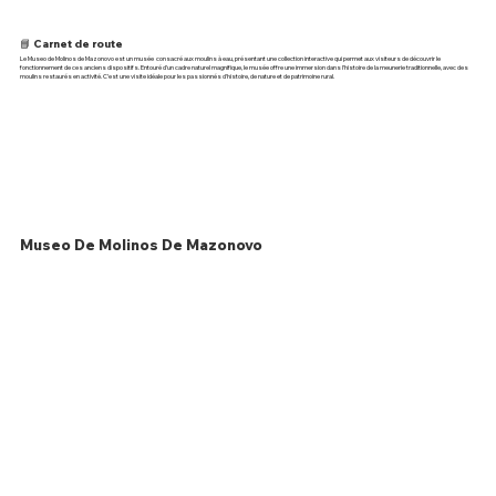
📘 Carnet de route
Le Museo de Molinos de Mazonovo est un musée consacré aux moulins à eau, présentant une collection interactive qui permet aux visiteurs de découvrir le
fonctionnement de ces anciens dispositifs. Entouré d’un cadre naturel magnifique, le musée offre une immersion dans l’histoire de la meunerie traditionnelle, avec des
moulins restaurés en activité. C’est une visite idéale pour les passionnés d’histoire, de nature et de patrimoine rural.
Museo De Molinos De Mazonovo