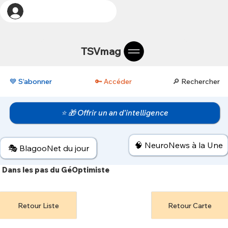
TSVmag
💙 S’abonner
🔑 Accéder
🔎 Rechercher
⭐ 🎁 Offrir un an d’intelligence
🧠 NeuroNews à la Une
🎭 BlagooNet du jour
Dans les pas du GéOptimiste
Retour Liste
Retour Carte