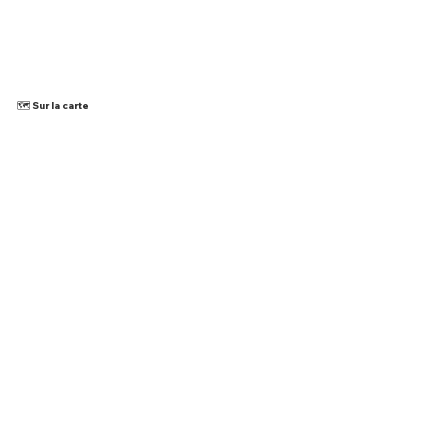
🗺️ Sur la carte