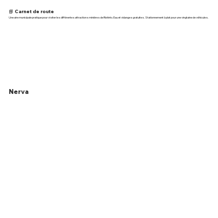
📘 Carnet de route
Une aire municipale pratique pour visiter les différentes attractions minières de Riotinto. Eau et vidanges gratuites. Stationnement à plat pour une vingtaine de véhicules.
Nerva