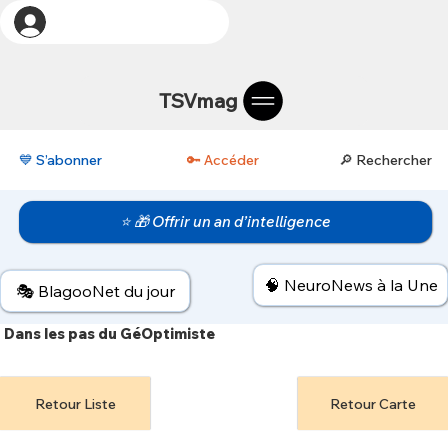
TSVmag
💙 S’abonner
🔑 Accéder
🔎 Rechercher
⭐ 🎁 Offrir un an d’intelligence
🧠 NeuroNews à la Une
🎭 BlagooNet du jour
Dans les pas du GéOptimiste
Retour Liste
Retour Carte