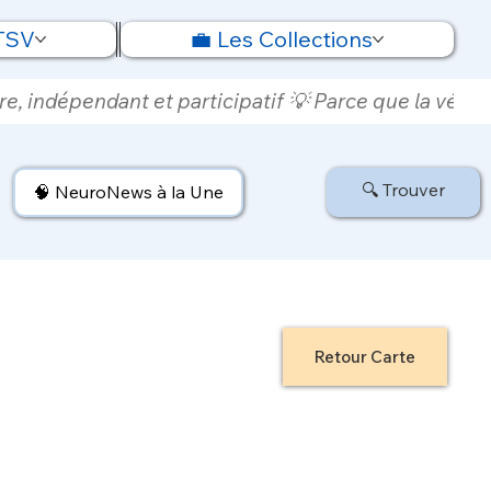
 TSV
💼 Les Collections
e, indépendant et participatif 💡 Parce que la vérité
🔍 Trouver
🧠 NeuroNews à la Une
Retour Carte