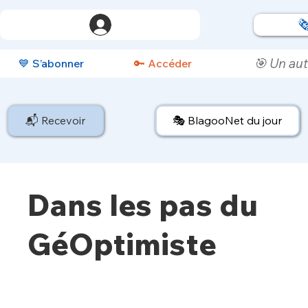

🎯 Un aut
💙 S’abonner
🔑 Accéder
📬 Recevoir
🎭 BlagooNet du jour
Dans les pas du
GéOptimiste