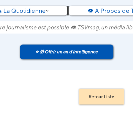
️ La Quotidienne
👁️ A Propos de
re journalisme est possible 👁️ TSVmag, un média libr
⭐ 🎁 Offrir un an d’intelligence
Retour Liste