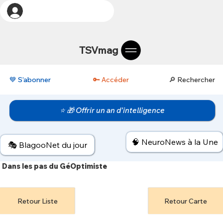
TSVmag
💙 S’abonner
🔑 Accéder
🔎 Rechercher
⭐ 🎁 Offrir un an d’intelligence
🧠 NeuroNews à la Une
🎭 BlagooNet du jour
Dans les pas du GéOptimiste
Retour Liste
Retour Carte