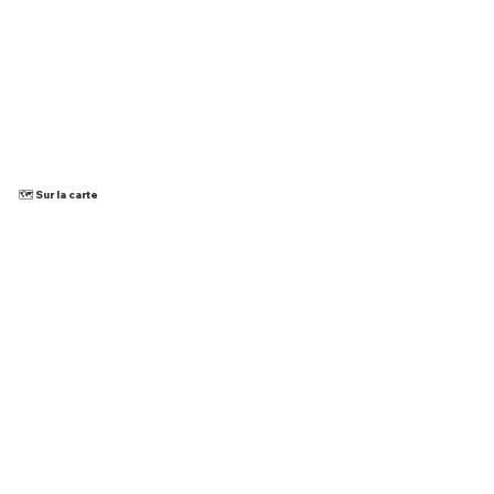
🗺️ Sur la carte