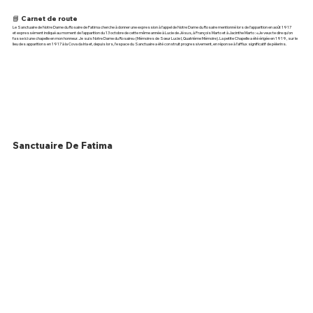
📘 Carnet de route
Le Sanctuaire de Notre Dame du Rosaire de Fatima cherche à donner une expression à l’appel de Notre Dame du Rosaire mentionné lors de l’apparition en août 1917
et expressément indiqué au moment de l’apparition du 13 octobre de cette même année à Lucie de Jésus, à François Marto et à Jacinthe Marto : «Je veux te dire qu’on
fasse ici une chapelle en mon honneur. Je suis Notre Dame du Rosaire» (Mémoires de Sœur Lucie I, Quatrième Mémoire). La petite Chapelle a été érigée en 1919, sur le
lieu des apparitions en 1917 à la Cova da Iria et, depuis lors, l’espace du Sanctuaire a été construit progressivement, en réponse à l’afflux significatif de pèlerins.
Sanctuaire De Fatima