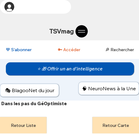
TSVmag
💙 S’abonner
🔑 Accéder
🔎 Rechercher
⭐ 🎁 Offrir un an d’intelligence
🧠 NeuroNews à la Une
🎭 BlagooNet du jour
Dans les pas du GéOptimiste
Retour Liste
Retour Carte