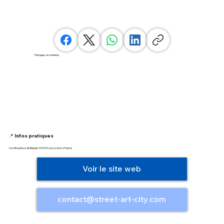
Partager ce contenu
📍 Infos pratiques
Les Bruyères de Béguin, 03320 Lurcy-Lévis, France
Voir le site web
contact@street-art-city.com