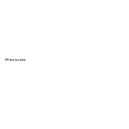
🗺️ Sur la carte