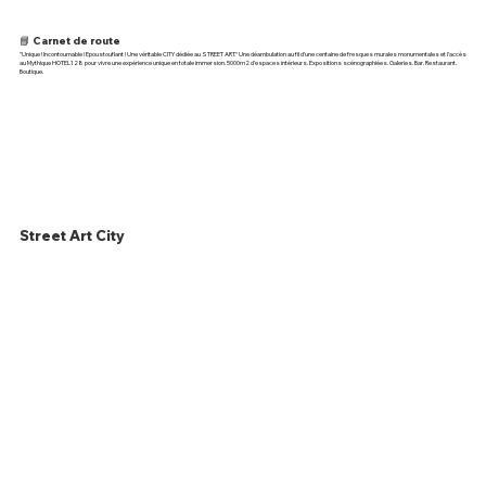
📘 Carnet de route
"Unique ! Incontournable ! Epoustouflant ! Une véritable CITY dédiée au STREET ART." Une déambulation au fil d’une centaine de fresques murales monumentales et l’accès
au Mythique HOTEL128 pour vivre une expérience unique en totale immersion. 5000m2 d’espaces intérieurs. Expositions scénographiées. Galeries. Bar. Restaurant.
Boutique.
Street Art City