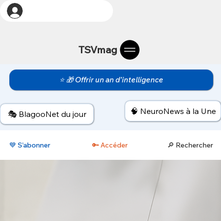
TSVmag
⭐ 🎁 Offrir un an d’intelligence
🧠 NeuroNews à la Une
🎭 BlagooNet du jour
💙 S’abonner
🔑 Accéder
🔎 Rechercher