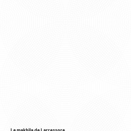
Le makhila de Larressore