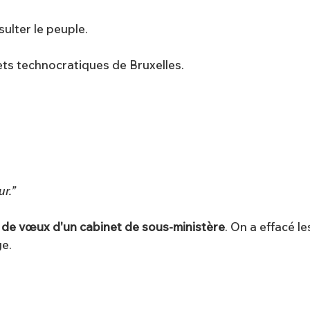
ulter le peuple.
ts technocratiques de Bruxelles.
r.”
 de vœux d'un cabinet de sous-ministère
. On a effacé l
ge.