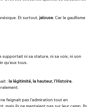
mnésique. Et surtout,
jalouse
. Car le gaullisme
ne supportait ni sa stature, ni sa voix, ni son
oin qu’eux tous.
ait :
la légitimité, la hauteur, l’Histoire.
téralement.
ne feignait pas l’admiration tout en
t, mais ils ne mentaient pas sur leur camp. Ils