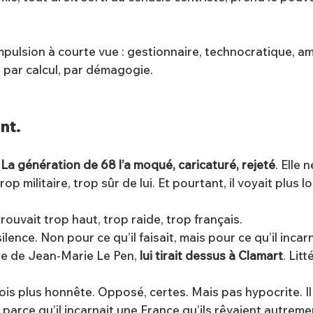
impulsion à courte vue : gestionnaire, technocratique, a
e, par calcul, par démagogie.
ent.
.
La génération de 68 l’a moqué, caricaturé, rejeté
. Elle 
p militaire, trop sûr de lui. Et pourtant, il voyait plus l
trouvait trop haut, trop raide, trop français.
 silence. Non pour ce qu’il faisait, mais pour ce qu’il incarn
lle de Jean-Marie Le Pen,
lui tirait dessus à Clamart
. Lit
ois plus honnête. Opposé, certes. Mais pas hypocrite. Il 
parce qu’il incarnait une France qu’ils rêvaient autremen