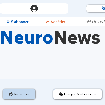

🎯 Un aut
💙 S’abonner
🔑 Accéder
Neuro
News
📬 Recevoir
🎭 BlagooNet du jour