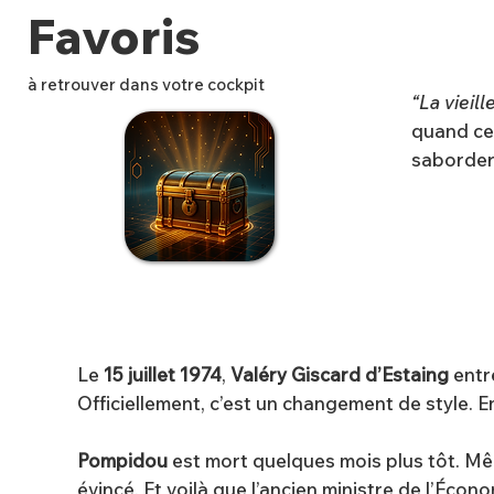
Favoris
à retrouver dans votre cockpit
“La vieil
quand ce
saborder 
✨
Le
15 juillet 1974
,
Valéry Giscard d’Estaing
entre
Officiellement, c’est un changement de style. En 
Pompidou
est mort quelques mois plus tôt. Mêm
évincé. Et voilà que l’ancien ministre de l’Écon