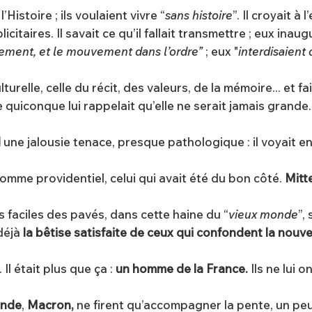
’Histoire ; ils voulaient vivre “
sans histoire
”. Il croyait à l
icitaires. Il savait ce qu’il fallait transmettre ; eux inau
uvement, et le mouvement dans l’ordre”
; eux "
interdisaient 
urelle, celle du récit, des valeurs, de la mémoire... et fa
e quiconque lui rappelait qu’elle ne serait jamais grande
d
une jalousie tenace, presque pathologique : il voyait en D
 l'Homme providentiel, celui qui avait été du bon côté.
Mitte
es faciles des pavés, dans cette haine du “
vieux monde
”,
 déjà
la bêtise satisfaite de ceux qui confondent la nouve
l était plus que ça :
un homme de la France.
Ils ne lui 
ande
,
Macron,
ne firent qu’accompagner la pente, un peu 