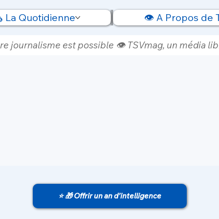
️ La Quotidienne
👁️ A Propos de
re journalisme est possible 👁️ TSVmag, un média libr
⭐ 🎁 Offrir un an d’intelligence