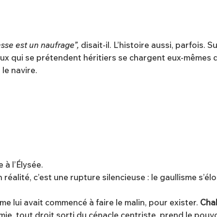
lesse est un naufrage”,
disait-il. L’histoire aussi, parfois. 
ux qui se prétendent héritiers se chargent eux-mêmes 
le navire.
 à l’Élysée.
réalité, c’est une rupture silencieuse : le gaullisme s’él
e lui avait commencé à faire le malin, pour exister.
Cha
omie, tout droit sorti du cénacle centriste, prend le pou