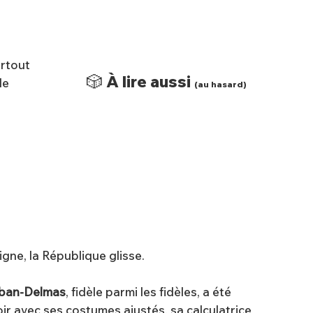
Surtout
🎲 À lire aussi
de
(au hasard)
oigne, la République glisse.
ban-Delmas
, fidèle parmi les fidèles, a été
voir avec ses costumes ajustés, sa calculatrice