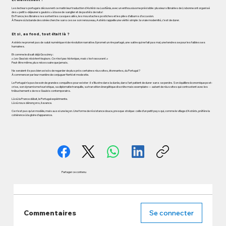
Les lecteurs portugais découvrent ce matin leur traduction d’
Astérix na Lusitânia
, avec un enthousiasme prévisible : plusieurs librairies de Lisbonne ont organisé
des « petits-déjeuners gaulois » à base de sanglier et de pastéis de nata !
En France, les libraires ressortent les casques ailés, les moustaches postiches et les piles d’albums d’occasion.
À l’heure où la bande dessinée cherche sans cesse son renouveau, Astérix rappelle une vérité simple : la vraie modernité, c’est de durer.
Et si, au fond, tout était là ?
Astérix ne promet pas de salut numérique ni de révolution narrative. Il promet un rire partagé, une satire qui ne fait pas mal, une tendresse pour les faiblesses
humaines.
Et comme le disait déjà Goscinny :
« Les Gaulois résistent toujours. Ce n’est pas historique, mais c’est rassurant. »
Peut-être même, plus nécessaire que jamais.
Ne seraient-ils pas bien avisés de regarder de plus près certaines réussites, étonnantes, du Portugal ?
À commencer par leur manière de conjuguer fierté et modestie.
Le Portugal n’a pas besoin de grandes conquêtes pour exister : il s’illustre dans la durée, dans l’art patient de durer sans se perdre. Son équilibre économique post-
crise, son dynamisme touristique, sa diplomatie tranquille, sa transition énergétique discrète mais exemplaire — autant de réussites qui contrastent avec les
trébuchements de nos Gaulois contemporains.
Là où la France débat, le Portugal expérimente.
Là où nous dénonçons, il avance.
Ce n’est pas qu'un modèle, mais aussi une leçon. Une forme de résistance douce, presque stoïque : celle d’un petit pays qui, comme le village d’Astérix, préfère la
cohérence à la gloire d'apparence.
Partager ce contenu
Commentaires
Se connecter