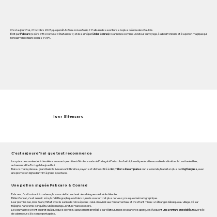
C’est aujourd’hui, 23 octobre 2025, que paraît
Astérix en Lusitanie
, 41ᵉ album des aventures du plus célèbre des Gaulois.
Écrit par
Fabcaro
(le père d’
Et si l’amour c’était aimer ?
) et dessiné par
Didier Conrad
, il s’annonce comme un retour au voyage, à la bouffonnerie et à la potion magique qui
rend la France hilare depuis 1959.
Igor Sifensarc
C’est aujourd’hui que tout recommence
Les planches avaient été dévoilées en avant-première à l’Ambassade du Portugal à Paris, clin d’œil diplomatique à cette nouvelle destination : la Lusitanie d’hier,
autrement dit le Portugal d’aujourd’hui.
Mais ce matin, place au grand bain : le livre envahit librairies, rayons et vitrines : tiré à
cinq millions d’exemplaires
dans le monde, traduit en plus de
vingt langues
, avec
une promotion digne d’un film à grand spectacle.
Une potion signée Fabcaro & Conrad
Fabcaro, c’est la vivacité moderne, le sens de l’absurde et des dialogues à double détente.
Didier Conrad, c’est la main sûre, la fidélité graphique à Uderzo, mais avec un trait plus nerveux, presque cinématographique.
Leur premier duo,
L’Iris blanc
, flirtait avec la satire de notre époque ; celui-ci revient aux fondamentaux et c'est tant mieux : un étranger débarque au village, César
trépigne, Panoramix s’inquiète, Obélix mange... bref, la France respire.
Les journalistes n’ont eu droit qu’à quelques extraits, jalousement protégés par l’éditeur, mais les planches aperçues évoquent
une aventure ensoleillée
, traversée
de calembours à la sauce portugaise.