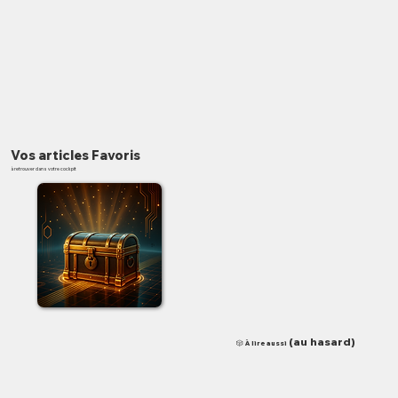
Vos articles Favoris
à retrouver dans votre cockpit
✨
(au hasard)
🎲 À lire aussi