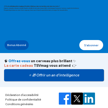
🪶 Et si la véritable potion magique d’Astérix n’était pas dans la marmite, mais dans les mots ?
Depuis soixante-cinq ans, le petit Gaulois distille l’un des plus beaux élixirs de la langue française : humour, esprit et irrévérence.
Plongée linguistique au cœur d’une saga qui, mieux que n’importe quel dictionnaire, enseigne l’art de parler libre.
S'abonner
Bonus Abonné
🧠
Offrez-vous
un cerveau plus brillant ✨
La carte cadeau
TSVmag vous attend 👉
⭐ 🎁 Offrir un an d’intelligence
Déclaration d'accessibilité
Politique de confidentialité
Conditions générales