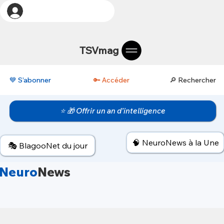
TSVmag
💙 S’abonner
🔑 Accéder
🔎 Rechercher
⭐ 🎁 Offrir un an d’intelligence
🧠 NeuroNews à la Une
🎭 BlagooNet du jour
Neuro
News