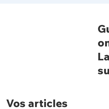
Gu
on
La
s
Vos articles