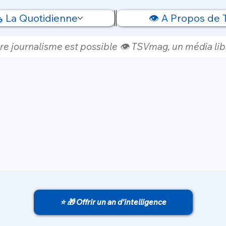
️ La Quotidienne
👁️ A Propos de
re journalisme est possible 👁️ TSVmag, un média libr
⭐ 🎁 Offrir un an d’intelligence