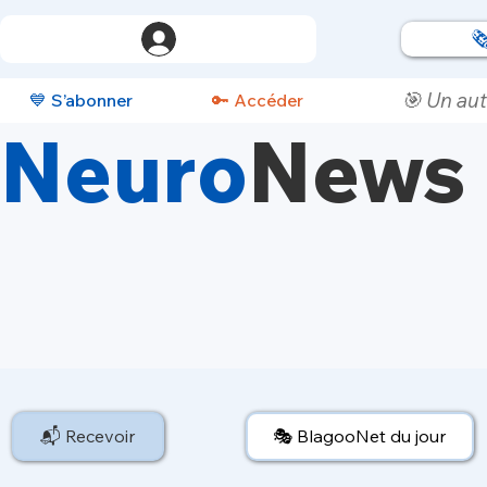

🎯 Un aut
💙 S’abonner
🔑 Accéder
Neuro
News
📬 Recevoir
🎭 BlagooNet du jour