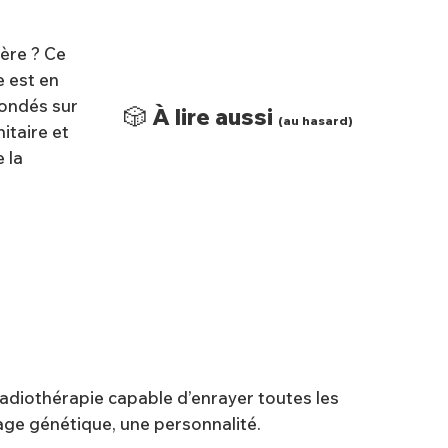
ière ? Ce
e est en
fondés sur
🎲 À lire aussi
(au hasard)
itaire et
 la
radiothérapie capable d’enrayer toutes les
ge génétique, une personnalité.