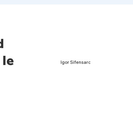
d
 le
Igor Sifensarc