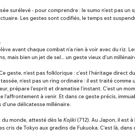
tassée surélevé - pour comprendre : le sumo n’est pas un 
nctuaire. Les gestes sont codifiés, le temps est suspend
.
s’élève avant chaque combat n’a rien à voir avec du ri
ns, mais bien un jet de sel... un geste vieux d’un millénair
Ce geste, n’est pas folklorique : c’est l’héritage direct 
tassée, n’est pas un ring ordinaire : il est traité comme 
eur, prépare l’esprit et dramatise l’instant. C’est un m
de l’affrontement à venir. Et dans ce geste précis, immu
 d’une délicatesse millénaire.
x du monde, attesté dès le
Kojiki
(712). Au Japon, il est à
es cris de Tokyo aux gradins de Fukuoka. C’est là, dans