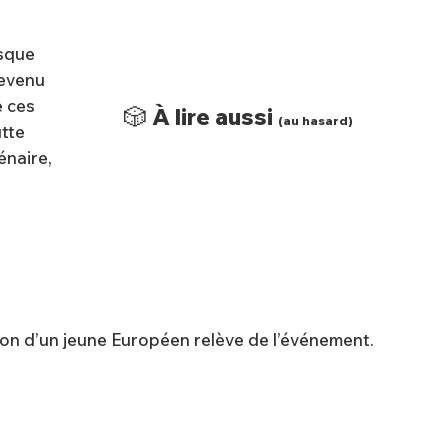
esque
devenu
e ces
🎲 À lire aussi
(au hasard)
utte
énaire,
tion d’un jeune Européen relève de l’événement.