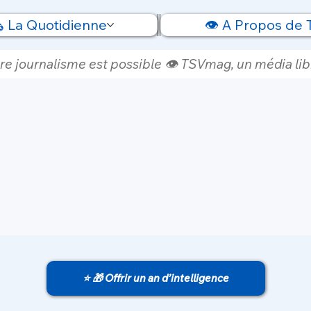
️ La Quotidienne
👁️ A Propos de
re journalisme est possible 👁️ TSVmag, un média libr
⭐ 🎁 Offrir un an d’intelligence