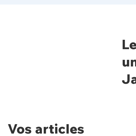
Le
un
J
Vos articles