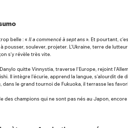
e sumo
op belle : «
Il a commencé à sept ans
». Et pourtant, c’
 à pousser, soulever, projeter. L’Ukraine, terre de lutte
n s’y révèle très vite.
t. Danylo quitte Vinnystia, traverse l’Europe, rejoint l
ishi. Il intègre l’écurie, apprend la langue, s’alourdit de 
 dans le grand tournoi de Fukuoka, il terrasse les favor
celle des champions qui ne sont pas nés au Japon, encore