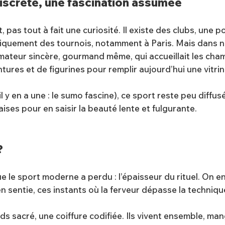
iscrète, une fascination assumée
t, pas tout à fait une curiosité. Il existe des clubs, une
quement des tournois, notamment à Paris. Mais dans not
amateur sincère, gourmand même, qui accueillait les ch
ntures et de figurines pour remplir aujourd’hui une vitr
il y en a une : le sumo fascine), ce sport reste peu diff
naises pour en saisir la beauté lente et fulgurante.
?
e le sport moderne a perdu : l’épaisseur du rituel. On 
 sentie, ces instants où la ferveur dépasse la technique
ds sacré, une coiffure codifiée. Ils vivent ensemble, ma