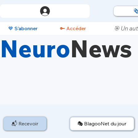

🎯 Un aut
💙 S’abonner
🔑 Accéder
Neuro
News
📬 Recevoir
🎭 BlagooNet du jour