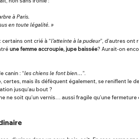
, non sans ironie :
rbre à Paris.
sus en toute légalité. »
 certains ont crié à “
l’atteinte à la pudeur
”, d’autres ont 
ntré
une femme accroupie, jupe baissée
? Aurait-on enco
 canin : “
les chiens le font bien…
”.
e, certes, mais ils défèquent également, se reniflent le
tation jusqu’au bout ?
ne ne soit qu’un vernis… aussi fragile qu’une fermeture é
dinaire