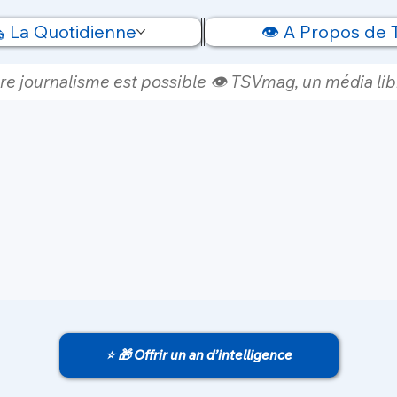
️ La Quotidienne
👁️ A Propos de
re journalisme est possible 👁️ TSVmag, un média libr
⭐ 🎁 Offrir un an d’intelligence