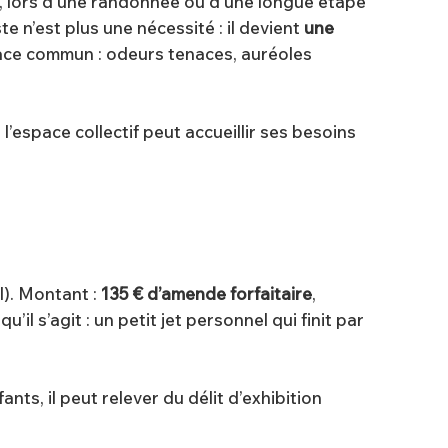
ne, lors d’une randonnée ou d’une longue étape
te n’est plus une nécessité : il devient
une
espace commun : odeurs tenaces, auréoles
 l’espace collectif peut accueillir ses besoins
l). Montant :
135 € d’amende forfaitaire
,
 qu’il s’agit : un petit jet personnel qui finit par
nts, il peut relever du délit d’exhibition