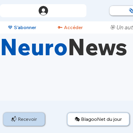

🎯 Un aut
💙 S’abonner
🔑 Accéder
Neuro
News
📬 Recevoir
🎭 BlagooNet du jour