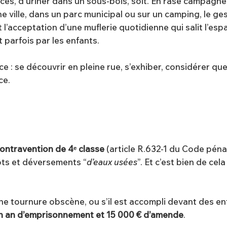
ances, d’uriner dans un sous-bois, soit. En rase campag
ne ville, dans un parc municipal ou sur un camping, le ges
st l’acceptation d’une muflerie quotidienne qui salit l’
 parfois par les enfants.
ce : se découvrir en pleine rue, s’exhiber, considérer que
nce.
ontravention de 4ᵉ classe
(article R.632-1 du Code péna
ôts et déversements “
d’eaux usées
”. Et c’est bien de cela
une tournure obscène, ou s’il est accompli devant des enfa
n an d’emprisonnement et 15 000 € d’amende
.