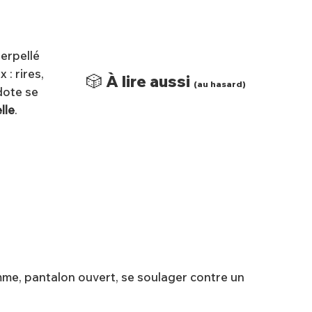
terpellé
 : rires,
🎲 À lire aussi
(au hasard)
dote se
lle
.
mme, pantalon ouvert, se soulager contre un