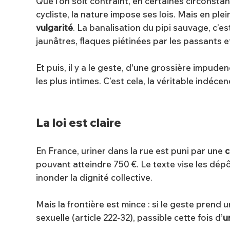
Que l’on soit contraint, en certaines circonst
cycliste, la nature impose ses lois. Mais en plei
vulgarité
. La banalisation du pipi sauvage, c’e
jaunâtres, flaques piétinées par les passants et
Et puis, il y a le geste, d'une grossière impuden
les plus intimes. C’est cela, la véritable indéce
La loi est claire
En France, uriner dans la rue est puni par une
c
pouvant atteindre 750 €. Le texte vise les dép
inonder la dignité collective.
Mais la frontière est mince : si le geste prend 
sexuelle (article 222-32), passible cette fois d’
u