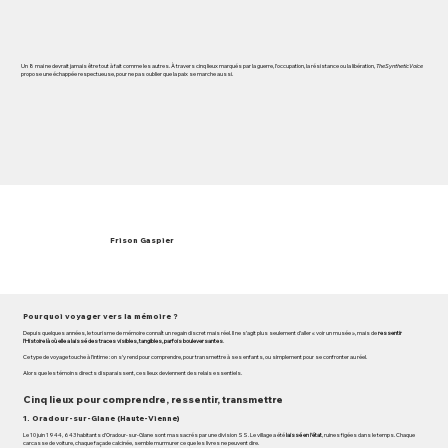
Un 8 mai ne devrait jamais être tout à fait comme les autres. À travers cinq lieux marqués par la guerre, l’occupation, la résistance ou la libération,
TheSyntheticVoice
propose une échappée respectueuse, pour ne pas oublier que la paix se marche aussi.
Frison Gaspier
Pourquoi voyager vers la mémoire ?
Depuis quelques années, le tourisme de mémoire connaît un regain discret mais réel. Il ne s’agit plus seulement d’aller « voir un musée », mais de
ressentir
l’Histoire là où elle a laissé des traces visibles, tangibles, parfois bouleversantes
.
Ce type de voyage touche à l’intime : on s’y rend pour comprendre, pour transmettre à ses enfants, ou simplement pour se confronter au réel.
Alors que les témoins directs disparaissent, ces lieux deviennent des relais essentiels.
Cinq lieux pour comprendre, ressentir, transmettre
1. Oradour-sur-Glane (Haute-Vienne)
Le 10 juin 1944, 643 habitants d’Oradour-sur-Glane sont massacrés par une division SS. Le village a été
laissé en l’état
, ruines figées dans le temps. Chaque
carcasse de voiture, chaque façade calcinée, semble murmurer ce que les livres ne peuvent dire.