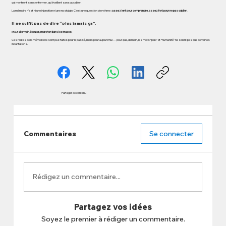
qui montrent sans enfermer, qui éveillent sans accabler.
La mémoire n’est ni une injonction ni une nostalgie. C’est une question de rythme :
assez lent pour comprendre, assez fort pour ne pas oublier.
Il ne suffit pas de dire “plus jamais ça”.
Il faut
aller voir, écouter, marcher dans les traces
.
Ces routes de la mémoire ne sont pas faites pour le passé, mais pour aujourd’hui — pour que, demain, les mots “paix” et “humanité” ne soient pas que de vaines
incantations.
Partager ce contenu
Commentaires
Se connecter
Rédigez un commentaire...
Partagez vos idées
Soyez le premier à rédiger un commentaire.