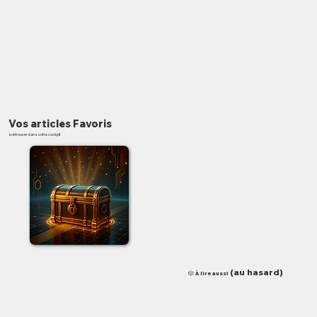
Vos articles Favoris
à retrouver dans votre cockpit
✨
(au hasard)
🎲 À lire aussi