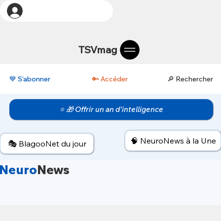
TSVmag
💙 S’abonner
🔑 Accéder
🔎 Rechercher
⭐ 🎁 Offrir un an d’intelligence
🧠 NeuroNews à la Une
🎭 BlagooNet du jour
Neuro
News