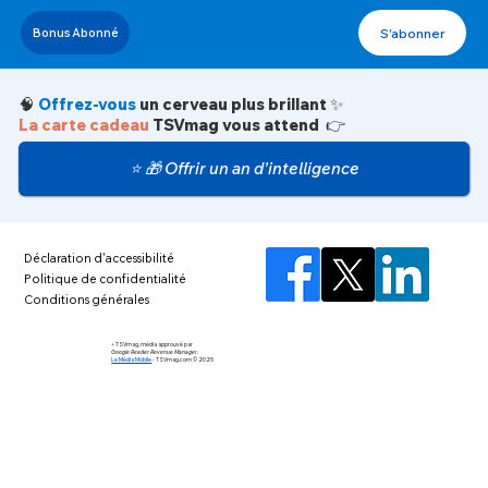
S'abonner
Bonus Abonné
🧠
Offrez-vous
un cerveau plus brillant ✨
La carte cadeau
TSVmag vous attend 👉
⭐ 🎁 Offrir un an d’intelligence
Déclaration d'accessibilité
Politique de confidentialité
Conditions générales
⚡️ TSVmag, média approuvé par
Google Reader Revenue Manager.
Le Média Mobile
-
TSVmag.com © 2025