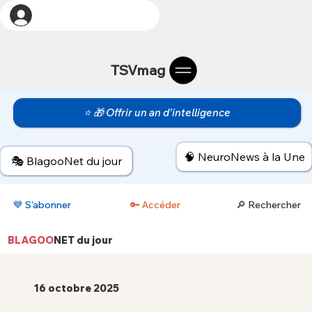
TSVmag
⭐ 🎁 Offrir un an d’intelligence
🧠 NeuroNews à la Une
🎭 BlagooNet du jour
💙 S’abonner
🔑 Accéder
🔎 Rechercher
BLAGOO
NET
du jour
16 octobre 2025