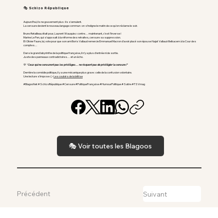
🎭 Schizo République
Aujourd’hui, ils ne gouvernent plus : ils s’annulent.
La censure devient le nouveau langage commun : on s’indigne le matin de ce qu’on réclame le soir.
Bruno Retailleau était pour, Laurent Wauquiez contre… maintenant, c’est l’inverse !
Marine Le Pen, qui s’opposait à la réforme des retraites, censure sa suppression.
Et Olivier Faure, lui, vote pour que son ami Boris Vallaud remercie Emmanuel Macron d’avoir placé son épouse Najat Vallaud-Belkacem à la Cour des
comptes…
Dans le grand labyrinthe de la politique française, il n’y a plus d’entrée ni de sortie.
Juste des panneaux contradictoires… et un écho.
💬 "
Ceux qui ne censurent pas les privilèges… ne risquent pas de privilégier la censure !"
Derrière la comédie politique, il y a une mécanique plus grave : celle de la confusion volontaire.
Une lecture s’impose 👉
Les couloirs de la bêtise
#BlagooNet #SchizoRépublique #Censure #PolitiqueFrançaise #HumourPolitique #Satire #TSVmag
🎭 Voir toutes les Blagoos
Précédent
Suivant