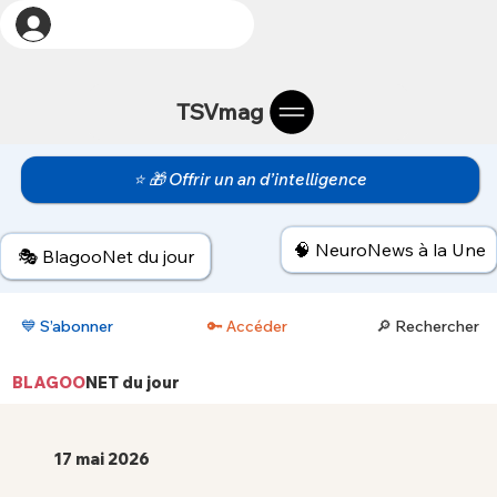
TSVmag
⭐ 🎁 Offrir un an d’intelligence
🧠 NeuroNews à la Une
🎭 BlagooNet du jour
💙 S’abonner
🔑 Accéder
🔎 Rechercher
BLAGOO
NET
du jour
17 mai 2026