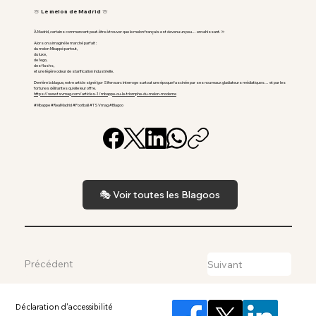
🍈 Le melon de Madrid 🍈
À Madrid, certains commencent peut-être à trouver que le melon français est devenu un peu… envahissant. 🍈
Alors on a imaginé le marché parfait :
du melon Mbappé partout,
du luxe,
de l’ego,
des flashs,
et une légère odeur de starification industrielle.
Derrière la blague, notre article signé Igor Sifensarc interroge surtout une époque fascinée par ses nouveaux gladiateurs médiatiques… et par les
fortunes délirantes qu’elle leur offre.
https://www.tsvmag.com/articles-1/mbappe-ou-le-triomphe-du-melon-moderne
#Mbappe #RealMadrid #Football #TSVmag #Blagoo
🎭 Voir toutes les Blagoos
Précédent
Suivant
Déclaration d'accessibilité