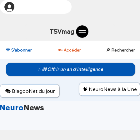
TSVmag
💙 S’abonner
🔑 Accéder
🔎 Rechercher
⭐ 🎁 Offrir un an d’intelligence
🧠 NeuroNews à la Une
🎭 BlagooNet du jour
Neuro
News