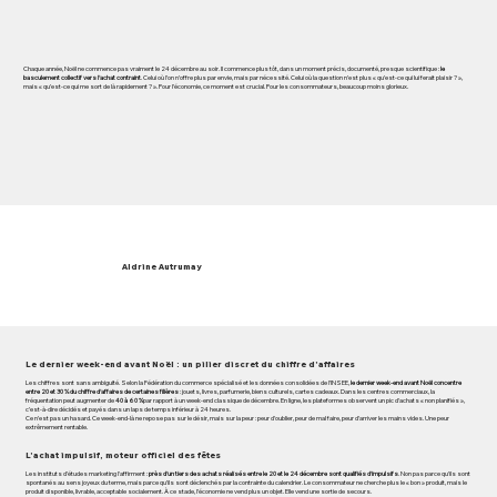
Chaque année, Noël ne commence pas vraiment le 24 décembre au soir. Il commence plus tôt, dans un moment précis, documenté, presque scientifique :
le
basculement collectif vers l’achat contraint
. Celui où l’on n’offre plus par envie, mais par nécessité. Celui où la question n’est plus « qu’est-ce qui lui ferait plaisir ? »,
mais « qu’est-ce qui me sort de là rapidement ? ». Pour l’économie, ce moment est crucial. Pour les consommateurs, beaucoup moins glorieux.
Aldrine Autrumay
Le dernier week-end avant Noël : un pilier discret du chiffre d’affaires
Les chiffres sont sans ambiguïté. Selon la Fédération du commerce spécialisé et les données consolidées de l’INSEE,
le dernier week-end avant Noël concentre
entre 20 et 30 % du chiffre d’affaires de certaines filières
: jouets, livres, parfumerie, biens culturels, cartes cadeaux. Dans les centres commerciaux, la
fréquentation peut augmenter de
40 à 60 %
par rapport à un week-end classique de décembre. En ligne, les plateformes observent un pic d’achats « non planifiés »,
c’est-à-dire décidés et payés dans un laps de temps inférieur à 24 heures.
Ce n’est pas un hasard. Ce week-end-là ne repose pas sur le désir, mais sur la peur : peur d’oublier, peur de mal faire, peur d’arriver les mains vides. Une peur
extrêmement rentable.
L’achat impulsif, moteur officiel des fêtes
Les instituts d’études marketing l'affirment :
près d’un tiers des achats réalisés entre le 20 et le 24 décembre sont qualifiés d’impulsifs
. Non pas parce qu’ils sont
spontanés au sens joyeux du terme, mais parce qu’ils sont déclenchés par la contrainte du calendrier. Le consommateur ne cherche plus le « bon » produit, mais le
produit disponible, livrable, acceptable socialement. À ce stade, l’économie ne vend plus un objet. Elle vend une sortie de secours.