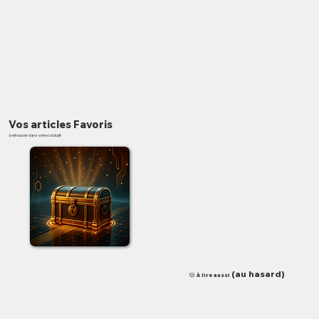
Vos articles Favoris
à retrouver dans votre cockpit
✨
(au hasard)
🎲 À lire aussi