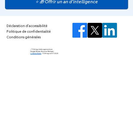
⭐ 🎁 Offrir un an d’intelligence
Déclaration d'accessibilité
Politique de confidentialité
Conditions générales
⚡️ TSVmag, média approuvé par
Google Reader Revenue Manager.
Le Média Mobile
-
TSVmag.com © 2025