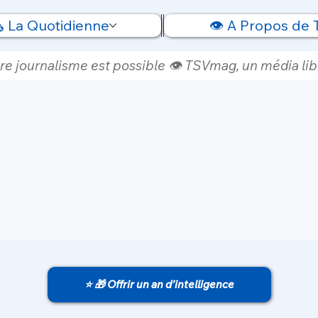
️ La Quotidienne
👁️ A Propos de
re journalisme est possible 👁️ TSVmag, un média libr
⭐ 🎁 Offrir un an d’intelligence