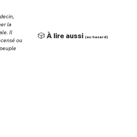
édecin,
er la
le. Il
🎲 À lire aussi
(au hasard)
 encensé ou
 peuple