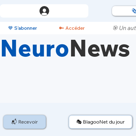

🎯 Un aut
💙 S’abonner
🔑 Accéder
Neuro
News
📬 Recevoir
🎭 BlagooNet du jour