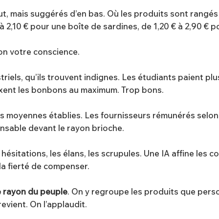
aut, mais suggérés d’en bas. Où les produits sont rangés
 à 2,10 € pour une boîte de sardines, de 1,20 € à 2,90 € 
lon votre conscience.
riels, qu’ils trouvent indignes. Les étudiants paient plus
 fixent les bonbons au maximum. Trop bons.
Les moyennes établies. Les fournisseurs rémunérés selon
onsable devant le rayon brioche.
ésitations, les élans, les scrupules. Une IA affine les c
 la fierté de compenser.
e rayon du peuple
. On y regroupe les produits que personn
revient. On l’applaudit.