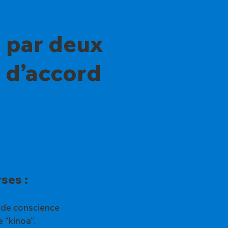
u par deux
s d’accord
ses :
nde conscience
 “kinoa”.