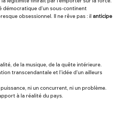
la légitimité finirait par l’emporter sur la force.
nité démocratique d’un sous-continent
presque obsessionnel. Il ne rêve pas : il
anticipe
alité, de la musique, de la quête intérieure.
tation transcendantale et l’idée d’un ailleurs
e puissance, ni un concurrent, ni un problème.
pport à la réalité du pays.