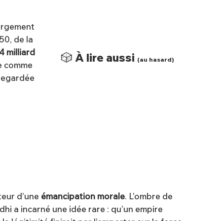
largement
50, de la
4 milliard
🎲 À lire aussi
(au hasard)
nte comme
e regardée
nteur d’une
émancipation morale
. L’ombre de
dhi a incarné une idée rare : qu’un empire