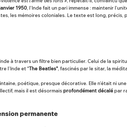
-violence est l’arme des forts »
, répétait-il, convaincu que 
 janvier 1950
, l’Inde fait un pari immense : maintenir l’u
stes, les mémoires coloniales. Le texte est long, précis, 
e à travers un filtre bien particulier. Celui de la spiritu
re l’Inde et "
The Beatles"
, fascinés par le sitar, la médi
ointaine, poétique, presque décorative. Elle n’était ni un
lectif, mais il est désormais
profondément décalé
par ra
ension permanente