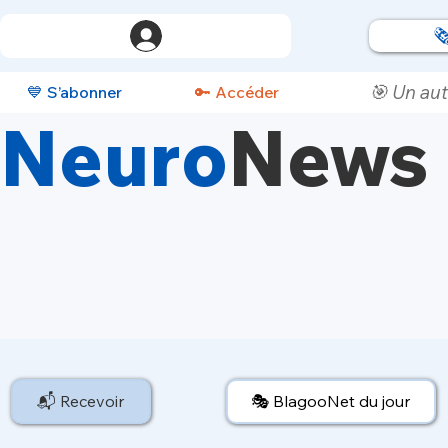

🎯 Un aut
💙 S’abonner
🔑 Accéder
Neuro
News
📬 Recevoir
🎭 BlagooNet du jour