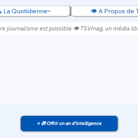
️ La Quotidienne
👁️ A Propos de
re journalisme est possible 👁️ TSVmag, un média libr
⭐ 🎁 Offrir un an d’intelligence