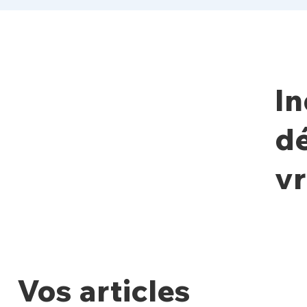
In
d
vr
Vos articles