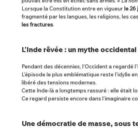
pouvait être mis en échec sans armes.
« La non
Lorsque la Constitution entre en vigueur
le 26
fragmenté par les langues, les religions, les ca
les fractures
.
L’Inde rêvée : un mythe occidental
Pendant des décennies, l’Occident a regardé l’Ind
L’épisode le plus emblématique reste l’idylle ent
libéré des tensions modernes.
Cette Inde-là a longtemps rassuré : elle était l
Ce regard persiste encore dans l’imaginaire col
Une démocratie de masse, sous t