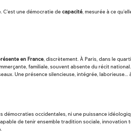
e. C’est une démocratie de
capacité
, mesurée à ce qu’ell
résente en France
, discrètement. À Paris, dans le quart
merçante, familiale, souvent absente du récit national. 
seaux. Une présence silencieuse, intégrée, laborieuse... 
s démocraties occidentales, ni une puissance idéologiqu
, capable de tenir ensemble tradition sociale, innovatio
e
.