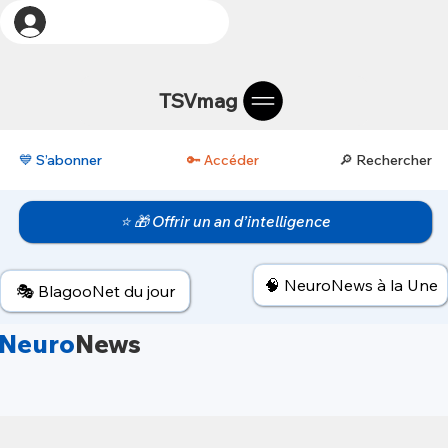
TSVmag
💙 S’abonner
🔑 Accéder
🔎 Rechercher
⭐ 🎁 Offrir un an d’intelligence
🧠 NeuroNews à la Une
🎭 BlagooNet du jour
Neuro
News