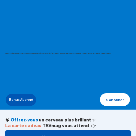
Je suis née dans les remous gris-vert de la rivière Jinsha, là où le courant se tord entre les roches et les vents froids du Yunnan septentrional.
S'abonner
Bonus Abonné
🧠
Offrez-vous
un cerveau plus brillant ✨
La carte cadeau
TSVmag vous attend 👉