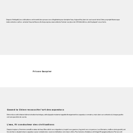
Depuis l’Antiquité, les civilisations ont inventé des prouesses d’ingénierie pour dompter l’eau. Aujourd’hui, dans le sud-ouest de la Chine, un projet titanesque
redessine les cartes : amener l’eau du fleuve Jinsha jusqu’au cœur aride du Yunnan sur plus de 650 kilomètres, dont la plupart sous terre.
Frison Gaspier
Quand la Chine ressuscite l’art des aqueducs
Entre nécessité vitale et démonstration technique, cette épopée moderne rappelle étrangement les aqueducs romains, mais dans un contexte où chaque goutte
est une question de survie.
L’eau, fil conducteur des civilisations
Depuis toujours, l’homme connaît la valeur de l’eau. Elle a dicté ses migrations, inspiré ses guerres, façonné ses croyances. Les Romains, maîtres de la gravité, ont
hissé d’arcs de pierre leurs aqueducs pour conduire des sources lointaines vers leurs cités. Plus tard, les Andalous ont irrigué l’Espagne aride, les Perses ont