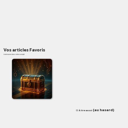
Vos articles Favoris
à retrouver dans votre cockpit
✨
(au hasard)
🎲 À lire aussi