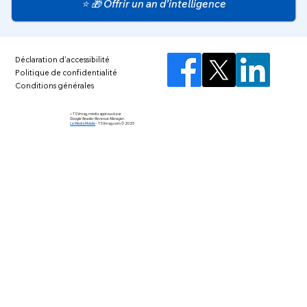
⭐ 🎁 Offrir un an d’intelligence
Déclaration d'accessibilité
Politique de confidentialité
Conditions générales
⚡️ TSVmag, média approuvé par
Google Reader Revenue Manager.
Le Média Mobile
-
TSVmag.com © 2025