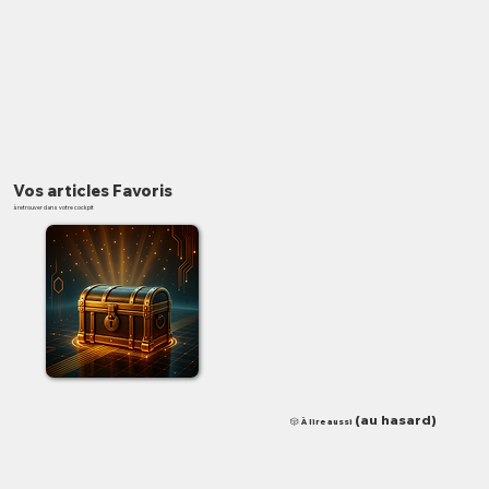
Vos articles Favoris
à retrouver dans votre cockpit
✨
(au hasard)
🎲 À lire aussi