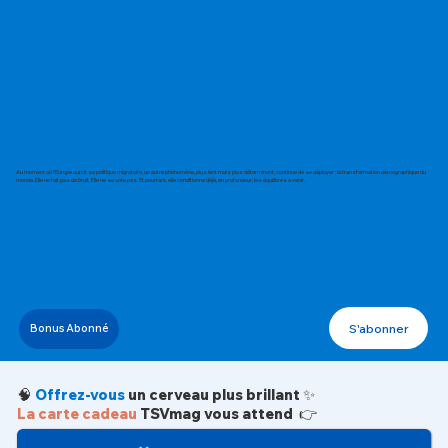
Au moment où l’Europe durcit sa politique migratoire, un autre phénomène, plus lent mais plus déterminant, continue de se déployer : la transformation démographique du
monde. Elle ne fait pas de bruit. Elle ne se vote pas. Et pourtant, elle conditionne déjà, en profondeur, les équilibres à venir.
S'abonner
Bonus Abonné
🧠
Offrez-vous
un cerveau plus brillant ✨
La carte cadeau
TSVmag vous attend 👉