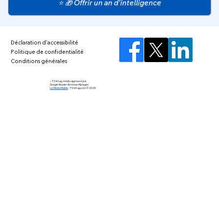
⭐ 🎁 Offrir un an d’intelligence
Déclaration d'accessibilité
Politique de confidentialité
Conditions générales
⚡️ TSVmag, média approuvé par
Google Reader Revenue Manager.
Le Média Mobile
-
TSVmag.com © 2025