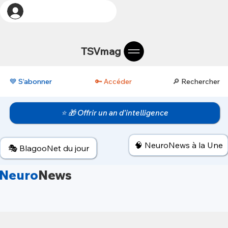
TSVmag
💙 S’abonner
🔑 Accéder
🔎 Rechercher
⭐ 🎁 Offrir un an d’intelligence
🧠 NeuroNews à la Une
🎭 BlagooNet du jour
Neuro
News