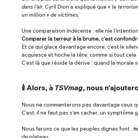
dans l’air
, Cyril Dion a expliqué que
« le terroris
un million » de victimes.
Une comparaison indécente : elle nie l’intention, 
Comparer la terreur à la brume, c’est confondre
Et ce qui glace davantage encore, c’est le sile
acquiesce et hoche la tête, comme si tout cela a
C’est là que réside la dérive : quand la morale se
🕯 Alors, à
TSVmag
, nous n’ajoute
Nous ne commenterons pas davantage ceux qui, p
C’est, il ne faut pas s’en cacher, un symptôme 
Nous ferons ce que les peuples dignes font :
n
de plateau.