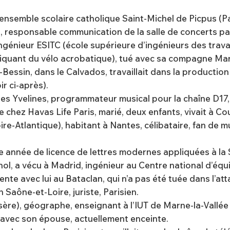
l’ensemble scolaire catholique Saint-Michel de Picpus (P
on, responsable communication de la salle de concerts pa
 ingénieur ESITC (école supérieure d’ingénieurs des trav
tiquant du vélo acrobatique), tué avec sa compagne Mari
Bessin, dans le Calvados, travaillait dans la production et
r ci-après).
les Yvelines, programmateur musical pour la chaîne D17, v
ue chez Havas Life Paris, marié, deux enfants, vivait à C
Loire-Atlantique), habitant à Nantes, célibataire, fan de 
ème année de licence de lettres modernes appliquées
à la
nol, a vécu à Madrid, ingénieur au Centre national d’éq
te avec lui au Bataclan, qui n’a pas été tuée dans l’att
 Saône-et-Loire, juriste, Parisien.
(Isère), géographe, enseignant à l’IUT de Marne-la-Vallée
s avec son épouse, actuellement enceinte.