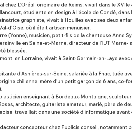
tal chez L’Oréal, originaire de Reims, vivait dans le XVII
illancourt, étudiante en design à l’école de Condé, dans
ssinatrice graphiste, vivait à Houilles avec ses deux enfa
al-d’Oise, où il était artisan menuisier.
rre (Yonne), musicien, petit-fils de la chanteuse Anne Syl
erainville en Seine-et-Marne, directeur de l’IUT Marne-la-
été blessée.
lémont, en Lorraine, vivait à Saint-Germain-en-Laye avec
itante d’Asnières-sur-Seine, salariée à la Fnac, tuée av
’origine chilienne, mère d’un petit garçon de 6 ans, co-f
.
plasticien enseignant à Bordeaux-Montaigne, sculpteur,
Roses, architecte, guitariste amateur, marié, père de deux
égeoise, travaillait dans une société d’informatique ava
 rédacteur concepteur chez Publicis conseil, notamment 