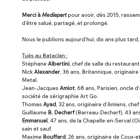
Merci à
Mediapart
pour avoir, dès 2015, rassem
d’être salué, partagé, et prolongé.
Nous le publions aujourd’hui, dix ans plus tard, te
Tués au Bataclan :
Stéphane
Albertini
, chef de salle du restaurant
Nick
Alexander
, 36 ans, Britannique, originai
Metal.
Jean-Jacques
Amiot
, 68 ans, Parisien, oncle 
société de sérigraphie Art Go.
Thomas
Ayad
, 32 ans, originaire d’Amiens, ch
Guillaume
B. Decherf
(Barreau-Decherf), 43 ans,
Emmanuel
, 47 ans, de la Chapelle-en-Serval (O
sain et sauf.
Maxime
Bouffard
, 26 ans, originaire de Coux-