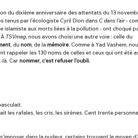
ion du dixième anniversaire des attentats du 13 novemb
s tenus par l’écologiste Cyril Dion dans
C dans l’air
- co
e islamiste aux morts liées à la pollution - ont choqué pa
. À
TSVmag
, nous avons choisi une autre voie : celle du
ement
, du
nom
, de la
mémoire
. Comme à Yad Vashem, nou
t rappeler les 130 noms de celles et ceux qui ont été 
t-là. Car
nommer, c’est refuser l’oubli.
basculait.
 les rafales, les cris, les sirènes. Cent trente personne
 s’imposer dans la pudeur, certains trouvent le moyen d’