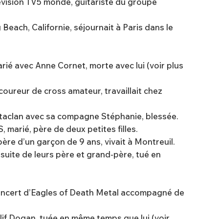
élévision TV5 monde, guitariste du groupe
 Beach, Californie, séjournait à Paris dans le
arié avec Anne Cornet, morte avec lui (voir plus
 coureur de cross amateur, travaillait chez
Bataclan avec sa compagne Stéphanie, blessée.
 marié, père de deux petites filles.
ère d’un garçon de 9 ans, vivait à Montreuil.
la suite de leurs père et grand-père, tué en
u concert d’Eagles of Death Metal accompagné de
Elif Dogan, tuée en même temps que lui (voir