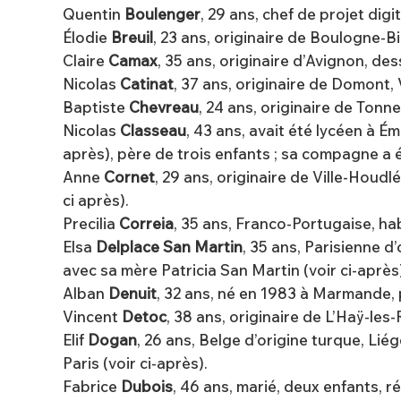
Quentin
Boulenger
, 29 ans, chef de projet digi
Élodie
Breuil
, 23 ans, originaire de Boulogne-B
Claire
Camax
, 35 ans, originaire d’Avignon, de
Nicolas
Catinat
, 37 ans, originaire de Domont, V
Baptiste
Chevreau
, 24 ans, originaire de Tonne
Nicolas
Classeau
, 43 ans, avait été lycéen à Ém
après), père de trois enfants ; sa compagne a 
Anne
Cornet
, 29 ans, originaire de Ville-Houd
ci après).
Precilia
Correia
, 35 ans, Franco-Portugaise, hab
Elsa
Delplace San Martin
, 35 ans, Parisienne d
avec sa mère Patricia San Martin (voir ci-après)
Alban
Denuit
, 32 ans, né en 1983 à Marmande, 
Vincent
Detoc
, 38 ans, originaire de L’Haÿ-les-
Elif
Dogan
, 26 ans, Belge d’origine turque, Li
Paris (voir ci-après).
Fabrice
Dubois
, 46 ans, marié, deux enfants,