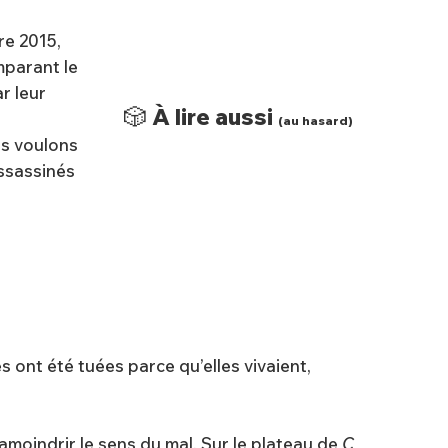
re 2015,
mparant le
r leur
🎲 À lire aussi
(au hasard)
s voulons
assassinés
s ont été tuées parce qu’elles vivaient,
amoindrir le sens du mal. Sur le plateau de
C