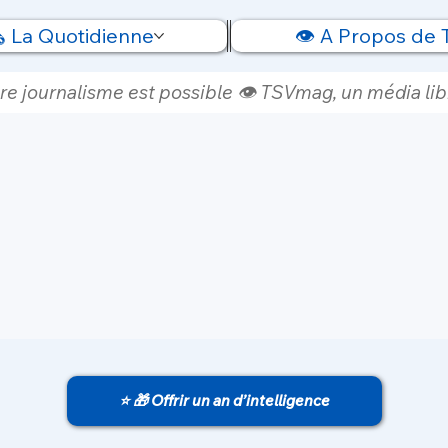
️ La Quotidienne
👁️ A Propos de
re journalisme est possible 👁️ TSVmag, un média libr
⭐ 🎁 Offrir un an d’intelligence