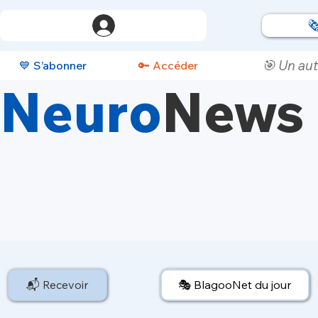

🎯 Un aut
💙 S’abonner
🔑 Accéder
Neuro
News
📬 Recevoir
🎭 BlagooNet du jour