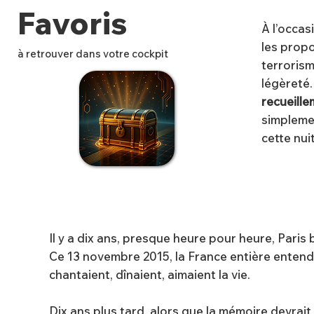
Favoris
À l’occas
les propo
à retrouver dans votre cockpit
terrorism
légèreté
recueill
simplemen
✨
cette nui
Il y a dix ans, presque heure pour heure, Paris 
Ce 13 novembre 2015, la France entière entendait
chantaient, dînaient, aimaient la vie.
Dix ans plus tard, alors que la mémoire devrait