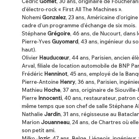
Cédric
Gomet
, 30 ans, originaire de Foucheran
d’électro-rock « First All The Machines ».
Nohemi
Gonzalez
, 23 ans, Américaine d’origine
cadre d’un programme d’échange de six mois.
Stéphane
Grégoire
, 46 ans, de Nucourt, dans l
Pierre-Yves
Guyomard
, 43 ans, ingénieur du s
haut).
Olivier
Hauducœur
, 44 ans, Parisien, ancien é
Arval, filiale de location automobile de BNP Pa
Frédéric
Henninot
, 45 ans, employé de la Ban
Pierre-Antoine
Henry
, 36 ans, Parisien, ingén
Mathieu
Hoche
, 37 ans, originaire de Siouvil
Pierre
Innocenti
, 40 ans, restaurateur, patron d
même temps que son chef de salle Stéphane Albe
Nathalie
Jardin
, 31 ans, régisseuse au Batacla
Marion
Jouanneau
, 24 ans, de Chartres où el
son petit ami.
Milko
Jozic
, 47 ans, Belge, Liégeois, ingénieur