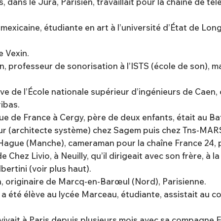
s, dans le Jura, Parisien, travaillait pour la chaîne de t
 mexicaine, étudiante en art à l’université d’État de Long
e Vexin.
on, professeur de sonorisation à l’ISTS (école de son), m
lève de l’École nationale supérieur d’ingénieurs de Caen,
ribas.
que de France à Cergy, père de deux enfants, était au 
ieur (architecte système) chez Sagem puis chez Tns-MARS,
le-Hague (Manche), cameraman pour la chaîne France 24, p
e Chez Livio, à Neuilly, qu’il dirigeait avec son frère, à 
rtini (voir plus haut).
n, originaire de Marcq-en-Barœul (Nord), Parisienne.
le a été élève au lycée Marceau, étudiante, assistait a
, vivait à Paris depuis plusieurs mois avec sa compagne 