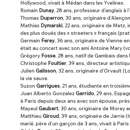
Hollywood, vivait à Médan dans les Yvelines.
Romain
Dunay
, 28 ans, professeur d’anglais à 
Thomas
Duperron
, 30 ans, originaire d’Alenç
Mathias
Dymarski
, 22 ans, originaire de Metz,
des plus doués des « streeters » français (pra
Germain
Ferey
, 36 ans, originaire de Vienne-en-
était au concert avec son ami Antoine Mary (voi
Grégory
Fosse
, 28 ans, natif de Gambais dans 
Christophe
Foultier
, 39 ans, directeur artistiq
Julien
Galisson
, 32 ans, originaire d’Orvault (
la vie sauve.
Suzon
Garrigues
, 21 ans, étudiante en troisi
Juan Alberto Gonzalez
Garrido
, 29 ans, Espag
à Paris depuis deux ans avec son épouse, présen
Mayeul
Gaubert
, 30 ans, originaire de Morey en
Matthieu
Giroud
, 39 ans, originaire de Jarrie 
marié, père d’un garçon de 3 ans, vivait à Pari