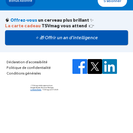
S'abonner
Bonus Abonné
🧠
Offrez-vous
un cerveau plus brillant ✨
La carte cadeau
TSVmag vous attend 👉
⭐ 🎁 Offrir un an d’intelligence
Déclaration d'accessibilité
Politique de confidentialité
Conditions générales
⚡️ TSVmag, média approuvé par
Google Reader Revenue Manager.
Le Média Mobile
-
TSVmag.com © 2025