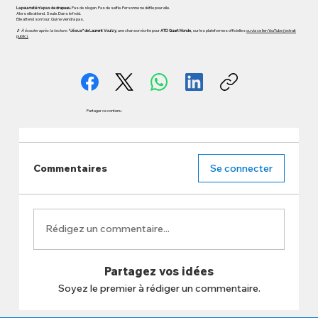
La pauvreté n’a pas de drapeau.
Pas de slogan. Pas de selfie. Personne ne défile pour elle.
Alors elle attend. Seule. Dans le froid.
Elle attend son tour. Qui ne viendra pas.
🎵
À écouter après la lecture :
“Jésus” de Laurent Voulzy
, une chanson écrite pour
ATD Quart Monde
, sur les plateformes officielles
ou via ce lien YouTube (extrait
public).
Partager ce contenu
Commentaires
Se connecter
Rédigez un commentaire...
Partagez vos idées
Soyez le premier à rédiger un commentaire.