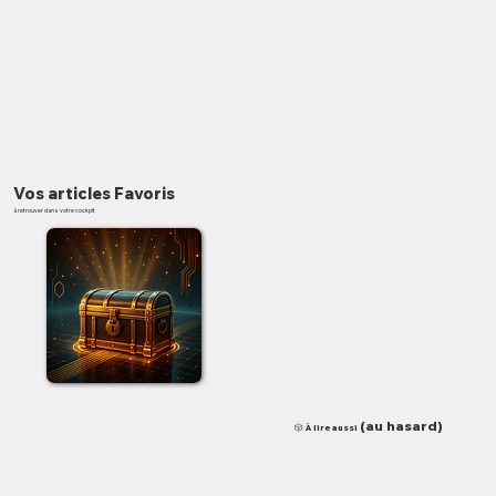
Vos articles Favoris
à retrouver dans votre cockpit
✨
(au hasard)
🎲 À lire aussi