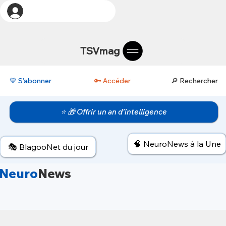
TSVmag
💙 S’abonner
🔑 Accéder
🔎 Rechercher
⭐ 🎁 Offrir un an d’intelligence
🧠 NeuroNews à la Une
🎭 BlagooNet du jour
Neuro
News