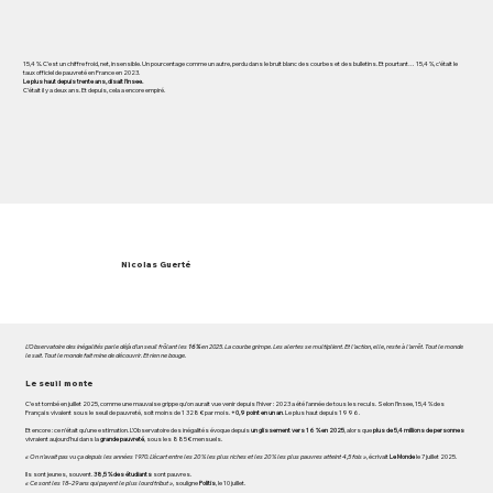
15,4 %. C’est un chiffre froid, net, insensible. Un pourcentage comme un autre, perdu dans le bruit blanc des courbes et des bulletins. Et pourtant… 15,4 %, c’était le
taux officiel de pauvreté en France en 2023.
Le plus haut depuis trente ans, disait l’Insee.
C’était il y a deux ans. Et depuis, cela a encore empiré.
Nicolas Guerté
L’Observatoire des inégalités parle déjà d’un seuil frôlant les
16 %
en 2025. La courbe grimpe. Les alertes se multiplient. Et l’action, elle, reste à l’arrêt. Tout le monde
le sait. Tout le monde fait mine de découvrir. Et rien ne bouge.
Le seuil monte
C’est tombé en juillet 2025, comme une mauvaise grippe qu’on aurait vue venir depuis l’hiver : 2023 a été l’année de tous les reculs. Selon l’Insee, 15,4 % des
Français vivaient sous le seuil de pauvreté, soit moins de 1 328 € par mois.
+0,9 point en un an
. Le plus haut depuis 1996.
Et encore : ce n’était qu’une estimation. L’Observatoire des inégalités évoque depuis
un glissement vers 16 % en 2025
, alors que
plus de 5,4 millions de personnes
vivraient aujourd’hui dans la
grande pauvreté
, sous les 885 € mensuels.
« On n’avait pas vu ça depuis les années 1970. L’écart entre les 20 % les plus riches et les 20 % les plus pauvres atteint 4,5 fois »
, écrivait
Le Monde
le 7 juillet 2025.
Ils sont jeunes, souvent.
38,5 % des étudiants
sont pauvres.
« Ce sont les 18–29 ans qui payent le plus lourd tribut »
, souligne
Politis
, le 10 juillet.