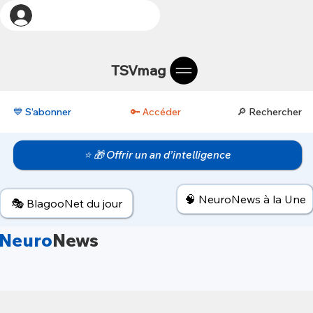
TSVmag
💙 S’abonner
🔑 Accéder
🔎 Rechercher
⭐ 🎁 Offrir un an d’intelligence
🧠 NeuroNews à la Une
🎭 BlagooNet du jour
Neuro
News