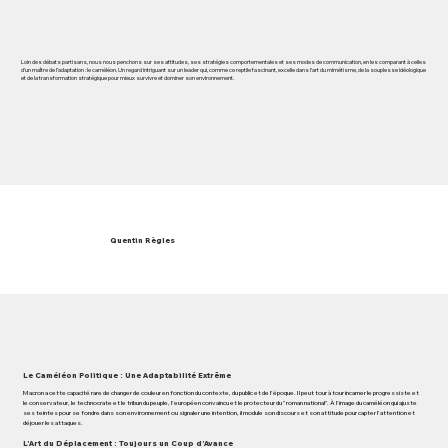
Loin des débats partisans, nous nous penchons sur ses attitudes, ses stratégies comportementales et ses modes de communication, en les comparant à celles
d’un maître de l’adaptation : le caméléon. Un regard intriguant sur un leader qui, comme ce reptile fascinant, excelle dans l’art du mimétisme, de la souplesse idéologique
et de la transformation stratégique pour mieux survivre et dominer son environnement.
Quentin Règles
Le Caméléon Politique : Une Adaptabilité Extrême
Macron a cette capacité rare de changer de couleur en fonction du contexte, du public et de l’époque. Il peut tour à tour incarner le progressiste et
le conservateur, le technocrate et le tribun du peuple, l’européen convaincu et le protecteur du "roman national". À l’image du caméléon qui ajuste
ses teintes pour se fondre dans son environnement ou signaler une intention, il module son discours et son attitude pour capter l’attention et
déjouer les attaques.
L’Art du Déplacement : Toujours un Coup d’Avance