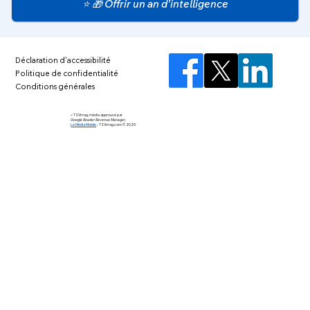
⭐ 🎁 Offrir un an d’intelligence
Déclaration d'accessibilité
Politique de confidentialité
Conditions générales
⚡️ TSVmag, média approuvé par
Google Reader Revenue Manager.
Le Média Mobile
-
TSVmag.com © 2025