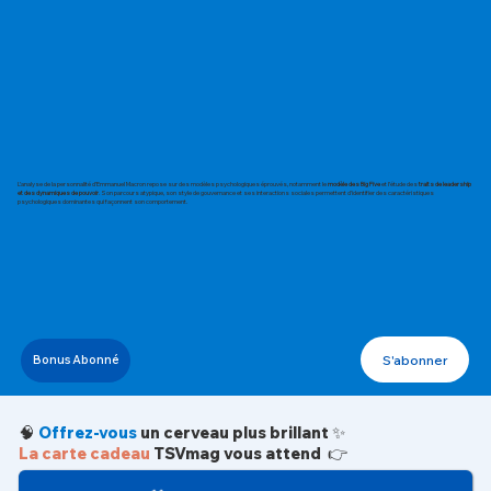
L’analyse de la personnalité d’Emmanuel Macron repose sur des modèles psychologiques éprouvés, notamment le
modèle des Big Five
et l’étude des
traits de leadership
et des dynamiques de pouvoir
. Son parcours atypique, son style de gouvernance et ses interactions sociales permettent d’identifier des caractéristiques
psychologiques dominantes qui façonnent son comportement.
S'abonner
Bonus Abonné
🧠
Offrez-vous
un cerveau plus brillant ✨
La carte cadeau
TSVmag vous attend 👉