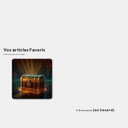
Vos articles Favoris
à retrouver dans votre cockpit
✨
(au hasard)
🎲 À lire aussi