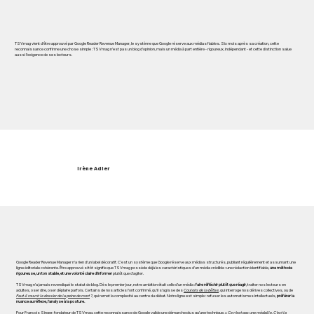
TSVmag vient d’être approuvé par Google Reader Revenue Manager, le système que Google réserve aux médias fiables. Six mois après sa création, cette
reconnaissance confirme une chose simple : TSVmag n’est pas un blog d’opinion, mais un média à part entière - rigoureux, indépendant - et cette distinction salue
aussi l’exigence de ses lecteurs.
Irène Adler
Google Reader Revenue Manager n’a rien d’un label décoratif. C’est un système que Google réserve aux médias structurés, publiant régulièrement et assumant une
ligne éditoriale cohérente. Être approuvé si tôt signifie que TSVmag possède déjà les caractéristiques d’un média crédible : une rédaction identifiable,
une méthode
rigoureuse, un ton stable, et une volonté claire d’informer
plutôt que d’agiter.
TSVmag n’a jamais revendiqué le statut de blog. Dès le premier jour, notre ambition était celle d’un média :
faire réfléchir plutôt que réagir
, traiter nos lecteurs en
adultes, oser dire, oser déplaire parfois. Certains de nos articles l’ont confirmé, qu’il s’agisse des
Couloirs de la bêtise
, qui interroge nos dérives collectives, ou de
Faut-il rouvrir le dossier de la peine de mort
?
, qui remet la complexité au centre du débat. Notre ligne est simple : refuser les automatismes intellectuels,
préférer la
nuance au réflexe, l’analyse à la posture.
Pour François Singer, fondateur de TSVmag, cette reconnaissance de Google valide une démarche plus qu’une technique. «
Ce n’est pas une médaille. C’est la