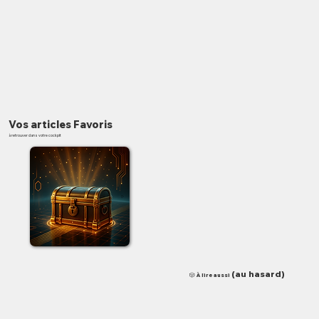
Vos articles Favoris
à retrouver dans votre cockpit
✨
(au hasard)
🎲 À lire aussi