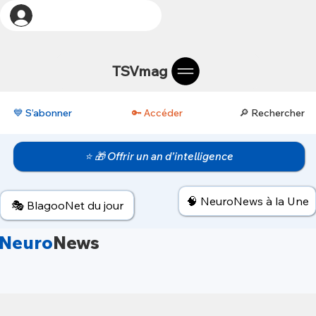
TSVmag
💙 S’abonner
🔑 Accéder
🔎 Rechercher
⭐ 🎁 Offrir un an d’intelligence
🧠 NeuroNews à la Une
🎭 BlagooNet du jour
Neuro
News