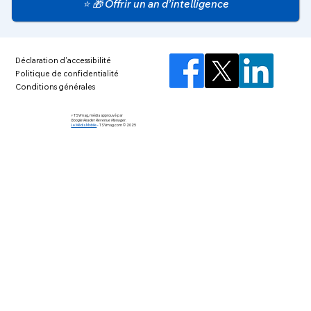
⭐ 🎁 Offrir un an d’intelligence
Déclaration d'accessibilité
Politique de confidentialité
Conditions générales
⚡️ TSVmag, média approuvé par
Google Reader Revenue Manager.
Le Média Mobile
-
TSVmag.com © 2025