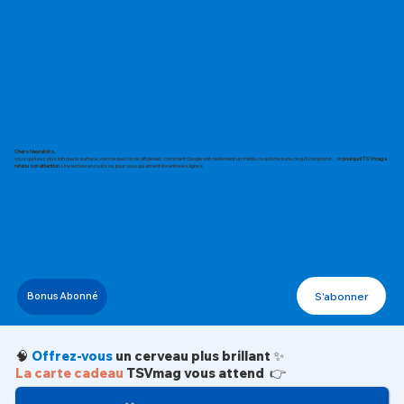
Chers Neuralists,
vous qui lisez plus loin que la surface, voici ce que
l’on ne dit jamais
: comment Google voit réellement un média, ce qu’il mesure, ce qu’il comprend… et
pourquoi TSVmag a
retenu son attention
. Une lecture en coulisse, pour ceux qui aiment lire entre les lignes.
S'abonner
Bonus Abonné
🧠
Offrez-vous
un cerveau plus brillant ✨
La carte cadeau
TSVmag vous attend 👉