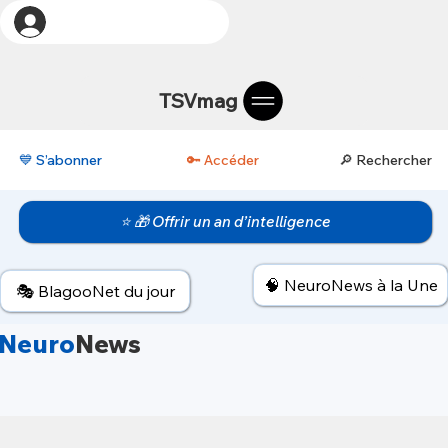
TSVmag
💙 S’abonner
🔑 Accéder
🔎 Rechercher
⭐ 🎁 Offrir un an d’intelligence
🧠 NeuroNews à la Une
🎭 BlagooNet du jour
Neuro
News