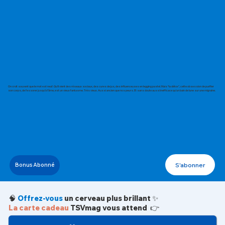
On croit souvent que le mot est neuf. Qu’il vient des réseaux sociaux, des cures de jus, des influenceuses en legging pastel. Mais “la détox”, cette obsession de purifier
son corps, de l’essorer jusqu’à l’âme, est un vieux fantasme. Très vieux. Aussi ancien que nos peurs. Et sans doute aussi inefficace qu’un bain de lune sur une migraine.
S'abonner
Bonus Abonné
🧠
Offrez-vous
un cerveau plus brillant ✨
La carte cadeau
TSVmag vous attend 👉