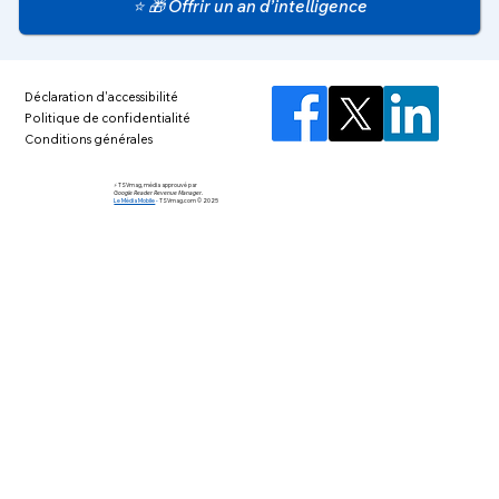
⭐ 🎁 Offrir un an d’intelligence
Déclaration d'accessibilité
Politique de confidentialité
Conditions générales
⚡️ TSVmag, média approuvé par
Google Reader Revenue Manager.
Le Média Mobile
-
TSVmag.com © 2025