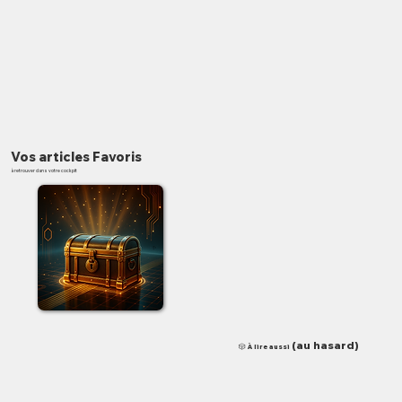
Vos articles Favoris
à retrouver dans votre cockpit
✨
(au hasard)
🎲 À lire aussi