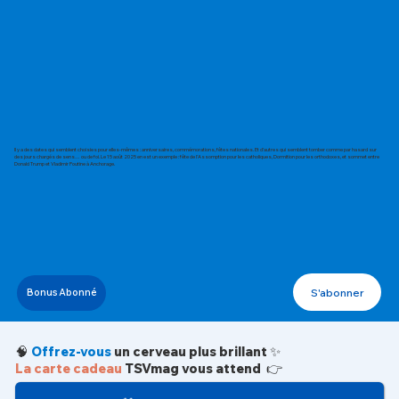
Il y a des dates qui semblent choisies pour elles-mêmes : anniversaires, commémorations, fêtes nationales. Et d’autres qui semblent tomber comme par hasard sur
des jours chargés de sens… ou de foi. Le 15 août 2025 en est un exemple : fête de l’Assomption pour les catholiques, Dormition pour les orthodoxes, et sommet entre
Donald Trump et Vladimir Poutine à Anchorage.
S'abonner
Bonus Abonné
🧠
Offrez-vous
un cerveau plus brillant ✨
La carte cadeau
TSVmag vous attend 👉