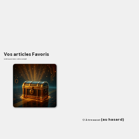
Vos articles Favoris
à retrouver dans votre cockpit
✨
(au hasard)
🎲 À lire aussi