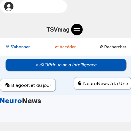
TSVmag
💙 S’abonner
🔑 Accéder
🔎 Rechercher
⭐ 🎁 Offrir un an d’intelligence
🧠 NeuroNews à la Une
🎭 BlagooNet du jour
Neuro
News