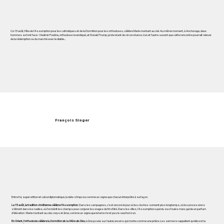
Ce 15 août, fête de l’Assomption pour les catholiques et de la Dormition pour les orthodoxes, célèbre Marie montant au ciel. Au même moment, à Anchorage, deux
hommes se font face : Vladimir Poutine, orthodoxe revendiqué, et Donald Trump, protestant de circonstance. L’un et l’autre savent que cette rencontre pourrait relever
de la rédemption ou du marché avec le diable...
François Singer
Entre foi, superstition et calcul diplomatique, la date s’impose comme un signe que chacun interprète à sa façon.
Le 15 août, la tradition chrétienne célèbre l’Assomption
. Dans les campagnes, c’est encore le jour où les cloches sonnent plus longtemps, où les processions
s’étirent dans les ruelles, où l’on bénit les champs pour conjurer les orages de fin d’été. Dans les villes, l’Assomption a perdu ses foules mais garde un parfum
d’élévation : Marie montant au ciel, corps et âme, comme un signe que la terre n’est pas le seul horizon.
En Orient, l’orthodoxie célèbre la
Dormition de la Mère de Dieu
, icône posée sur l’autel, encens qui monte comme une prière. Les sermons rappellent qu’elle est la