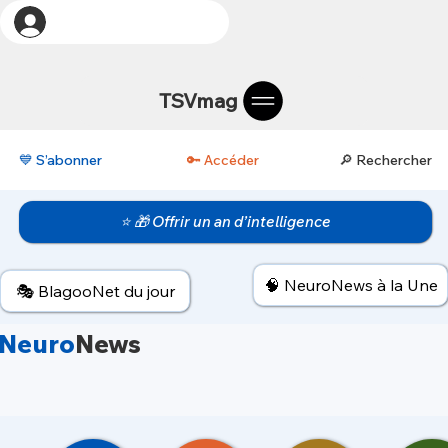
TSVmag
💙 S’abonner
🔑 Accéder
🔎 Rechercher
⭐ 🎁 Offrir un an d’intelligence
🧠 NeuroNews à la Une
🎭 BlagooNet du jour
Neuro
News