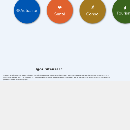
❤️
💰
🧳
🌐 Actualité
Touris
Santé
Conso
Igor Sifensarc
Un esprit acéré, curieux, et parfois désabusé face à l'évolution culturelle. Il aime démonter les illusions, traquer le vide derrière les tendances. Il n'est pas
cynique par principe, mais il ne supporte pas la médiocrité. Il se nourrit autant de grands classiques que de pop culture, et trouve toujours une référence
pertinente pour illustrer son propos.